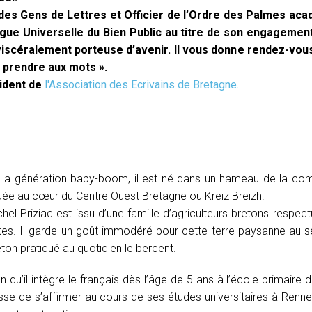
es Gens de Lettres et Officier de l’Ordre des Palmes acadé
Ligue Universelle du Bien Public au titre de son engagement
 viscéralement porteuse d’avenir. Il vous donne rendez-vou
e prendre aux mots ».
sident de
l'Association des Ecrivains de Bretagne.
 la génération baby-boom, il est né dans un hameau de la com
tuée au cœur du Centre Ouest Bretagne ou Kreiz Breizh.
chel Priziac est issu d’une famille d’agriculteurs bretons respe
tes. Il garde un goût immodéré pour cette terre paysanne au sein
ton pratiqué au quotidien le bercent.
n qu’il intègre le français dès l’âge de 5 ans à l’école primaire
sse de s’affirmer au cours de ses études universitaires à Rennes