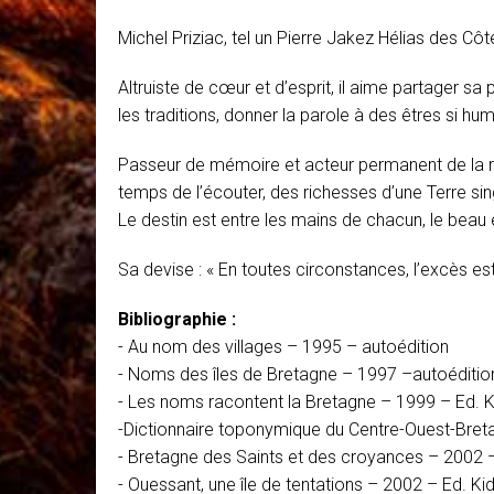
Michel Priziac, tel un Pierre Jakez Hélias des Côte
Altruiste de cœur et d’esprit, il aime partager s
les traditions, donner la parole à des êtres si h
Passeur de mémoire et acteur permanent de la ren
temps de l’écouter, des richesses d’une Terre singu
Le destin est entre les mains de chacun, le beau
Sa devise : « En toutes circonstances, l’excès e
Bibliographie :
- Au nom des villages – 1995 – autoédition
- Noms des îles de Bretagne – 1997 –autoéditio
- Les noms racontent la Bretagne – 1999 – Ed. K
-Dictionnaire toponymique du Centre-Ouest-Bret
- Bretagne des Saints et des croyances – 2002 –
- Ouessant, une île de tentations – 2002 – Ed. Ki