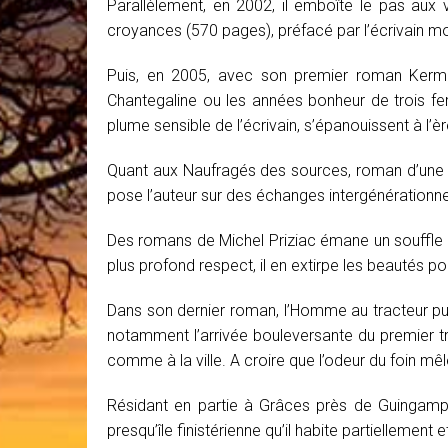
Parallèlement, en 2002, il emboîte le pas aux
croyances (570 pages), préfacé par l’écrivain m
Puis, en 2005, avec son premier roman Kermini
Chantegaline ou les années bonheur de trois fem
plume sensible de l’écrivain, s’épanouissent à l’èr
Quant aux Naufragés des sources, roman d’une 
pose l’auteur sur des échanges intergénérationnel
Des romans de Michel Priziac émane un souffle de 
plus profond respect, il en extirpe les beautés po
Dans son dernier roman, l’Homme au tracteur publ
notamment l’arrivée bouleversante du premier t
comme à la ville. A croire que l’odeur du foin mê
Résidant en partie à Grâces près de Guingamp (
presqu’île finistérienne qu’il habite partiellement e