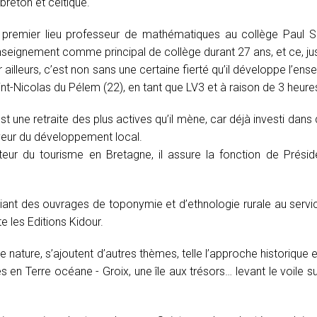
breton et celtique.
 premier lieu professeur de mathématiques au collège Paul Séb
nseignement comme principal de collège durant 27 ans, et ce, jusq
 ailleurs, c’est non sans une certaine fierté qu’il développe l’e
int-Nicolas du Pélem (22), en tant que LV3 et à raison de 3 heur
st une retraite des plus actives qu’il mène, car déjà investi dans 
veur du développement local.
teur du tourisme en Bretagne, il assure la fonction de Préside
ubliant des ouvrages de toponymie et d’ethnologie rurale au servi
e les Editions Kidour.
de nature, s’ajoutent d’autres thèmes, telle l’approche historiqu
res en Terre océane - Groix, une île aux trésors… levant le voil