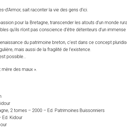
s-d’Armor, sait raconter la vie des gens d’ici.
a passion pour la Bretagne, transcender les atouts d’un monde rur
umbles qu’ils n’ont pas conscience d’être détenteurs d’un immense 
aissance du patrimoine breton, c’est dans ce concept pluridiscipl
lière, mais aussi de la fragilité de l’existence.
 est possible…
st mère des maux ».
n
idour
agne, 2 tomes – 2000 – Ed. Patrimoines Buissonniers
 Ed. Kidour
dour