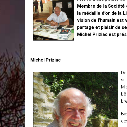
Membre de la Société d
la médaille d’or de la 
vision de l’humain est
partage et plaisir de s
Michel Priziac est pré
Michel Priziac
De
si
Mi
bê
bre
Bie
ce