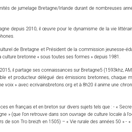
mités de jumelage Bretagne/Irlande durant de nombreuses années
tagne depuis 2010, il œuvre pour le dynamisme de la vie littéra
phones.
ulturel de Bretagne et Président de la commission jeunesse-éducat
a culture bretonne « sous toutes ses formes » depuis 1981.
bre 2015, il partage ses connaissances sur Bretagne5 (1593khz, A
ble et producteur délégué des émissions bretonnes, chaque matin
une voix » avec ecrivainsbretons.org et à 8h20 il anime une chr
s en français et en breton sur divers sujets tels que : - « Secre
gne » (que l’on retrouve dans son ouvrage de culture locale à 
s de son Tro breizh en 1505) – « Vie rurale des années 50 » - « P