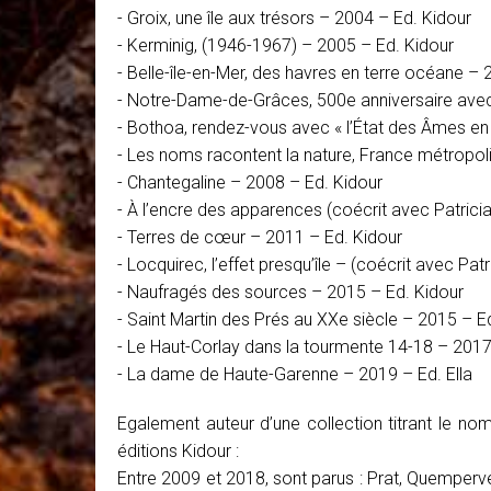
- Groix, une île aux trésors – 2004 – Ed. Kidour
- Kerminig, (1946-1967) – 2005 – Ed. Kidour
- Belle-île-en-Mer, des havres en terre océane – 
- Notre-Dame-de-Grâces, 500e anniversaire avec
- Bothoa, rendez-vous avec « l’État des Âmes en
- Les noms racontent la nature, France métropol
- Chantegaline – 2008 – Ed. Kidour
- À l’encre des apparences (coécrit avec Patricia
- Terres de cœur – 2011 – Ed. Kidour
- Locquirec, l’effet presqu’île – (coécrit avec Pat
- Naufragés des sources – 2015 – Ed. Kidour
- Saint Martin des Prés au XXe siècle – 2015 – E
- Le Haut-Corlay dans la tourmente 14-18 – 2017
- La dame de Haute-Garenne – 2019 – Ed. Ella
Egalement auteur d’une collection titrant le n
éditions Kidour :
Entre 2009 et 2018, sont parus : Prat, Quemper