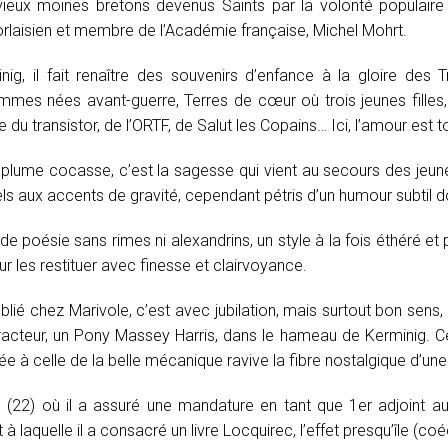
 vieux moines bretons devenus Saints par la volonté populai
orlaisien et membre de l’Académie française, Michel Mohrt.
g, il fait renaître des souvenirs d’enfance à la gloire des 
mes nées avant-guerre, Terres de cœur où trois jeunes filles,
e du transistor, de l’ORTF, de Salut les Copains… Ici, l’amour est t
plume cocasse, c’est la sagesse qui vient au secours des jeun
s aux accents de gravité, cependant pétris d’un humour subtil don
poésie sans rimes ni alexandrins, un style à la fois éthéré et pui
ur les restituer avec finesse et clairvoyance.
ié chez Marivole, c’est avec jubilation, mais surtout bon sens, q
racteur, un Pony Massey Harris, dans le hameau de Kerminig. 
lée à celle de la belle mécanique ravive la fibre nostalgique d’u
22) où il a assuré une mandature en tant que 1er adjoint au ma
t à laquelle il a consacré un livre Locquirec, l’effet presqu’île (co