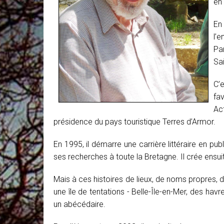
en 
En
l’e
Par
Sa
C’e
fa
Ac
présidence du pays touristique Terres d’Armor.
En 1995, il démarre une carrière littéraire en p
ses recherches à toute la Bretagne. Il crée ensuit
Mais à ces histoires de lieux, de noms propres, 
une île de tentations - Belle-Île-en-Mer, des hav
un abécédaire.