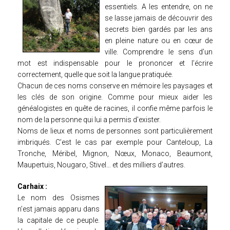
essentiels. A les entendre, on ne
se lasse jamais de découvrir des
TOPONYMIE
secrets bien gardés par les ans
en pleine nature ou en cœur de
TERROIR
ville. Comprendre le sens d’un
mot est indispensable pour le prononcer et l’écrire
BIOGRAPHIE
correctement, quelle que soit la langue pratiquée.
Chacun de ces noms conserve en mémoire les paysages et
CONFÉRENCES
les clés de son origine. Comme pour mieux aider les
généalogistes en quête de racines, il confie même parfois le
nom de la personne qui lui a permis d'exister.
RADIO, VOIX HAUTE
Noms de lieux et noms de personnes sont particulièrement
imbriqués. C’est le cas par exemple pour Canteloup, La
TOPONYMIE
Tronche, Méribel, Mignon, Nœux, Monaco, Beaumont,
Maupertuis, Nougaro, Stivel… et des milliers d’autres.
TERROIR
Carhaix :
Le nom des Osismes
CEL
n’est jamais apparu dans
la capitale de ce peuple.
LIVRES EN FÊTE