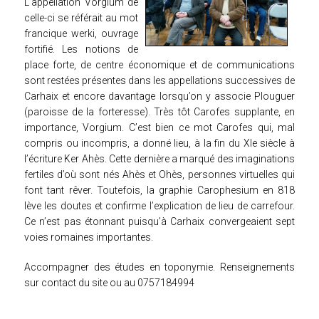
L’appellation Vorgium de
celle-ci se référait au mot
LIVRES EN FÊTE 2025
francique werki, ouvrage
fortifié. Les notions de
LIVRES EN FÊTE 2024
place forte, de centre économique et de communications
sont restées présentes dans les appellations successives de
CAFÉS LITTÉRAIRES
Carhaix et encore davantage lorsqu’on y associe Plouguer
(paroisse de la forteresse). Très tôt Carofes supplante, en
importance, Vorgium. C’est bien ce mot Carofes qui, mal
AUTRES ÉVÉNEMENTS
compris ou incompris, a donné lieu, à la fin du XIe siècle à
l’écriture Ker Ahès. Cette dernière a marqué des imaginations
CONTACT
fertiles d’où sont nés Ahès et Ohès, personnes virtuelles qui
font tant rêver. Toutefois, la graphie Carophesium en 818
lève les doutes et confirme l’explication de lieu de carrefour.
Ce n’est pas étonnant puisqu’à Carhaix convergeaient sept
voies romaines importantes.
Accompagner des études en toponymie. Renseignements
sur contact du site ou au 0757184994